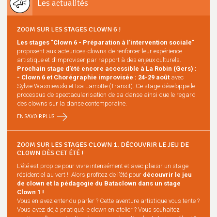
Les actualités
ZOOM SUR LES STAGES CLOWN 6 !
Les stages "Clown 6 - Préparation à l’intervention sociale"
proposent aux acteurices-clowns de renforcer leur expérience
artistique et d’improviser par rapport à des enjeux culturels.
Prochain stage d’été encore accessible à La Robin (Gers) :
- Clown 6 et Chorégraphie improvisée : 24-29 août
avec
Sylvie Wasniewski et Isa Lamotte (Transit). Ce stage développe le
processus de spectacularisation de sa danse ainsi que le regard
des clowns sur la danse contemporaine.
EN SAVOIR PLUS
ZOOM SUR LES STAGES CLOWN 1. DÉCOUVRIR LE JEU DE
CLOWN DÈS CET ÉTÉ !
L’été est propice pour vivre intensément et avec plaisir un stage
résidentiel au vert !! Alors profitez de l’été pour
découvrir le jeu
de clown et la pédagogie du Bataclown dans un stage
Clown 1 !
Vous en avez entendu parler ? Cette aventure artistique vous tente ?
Vous avez déjà pratiqué le clown en atelier ? Vous souhaitez