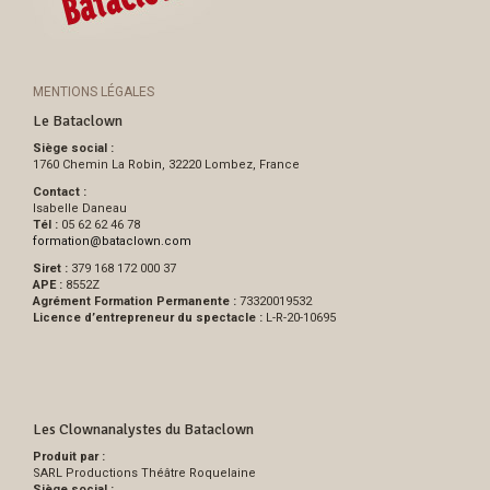
MENTIONS LÉGALES
Le Bataclown
Siège social :
1760 Chemin La Robin, 32220 Lombez, France
Contact :
Isabelle Daneau
Tél :
05 62 62 46 78
formation
@
bataclown.com
Siret :
379 168 172 000 37
APE :
8552Z
Agrément Formation Permanente :
73320019532
Licence d’entrepreneur du spectacle :
L-R-20-10695
Les Clownanalystes du Bataclown
Produit par :
SARL Productions Théâtre Roquelaine
Siège social :