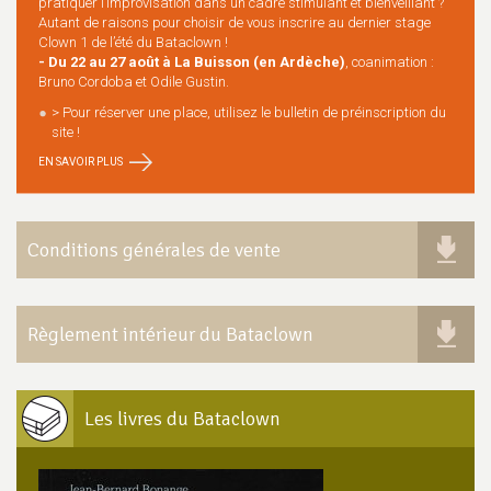
pratiquer l’improvisation dans un cadre stimulant et bienveillant ?
Autant de raisons pour choisir de vous inscrire au dernier stage
Clown 1 de l’été du Bataclown !
- Du 22 au 27 août à La Buisson (en Ardèche)
, coanimation :
Bruno Cordoba et Odile Gustin.
> Pour réserver une place, utilisez le bulletin de préinscription du
site !
EN SAVOIR PLUS
Conditions générales de vente
Règlement intérieur du Bataclown
Les livres du Bataclown