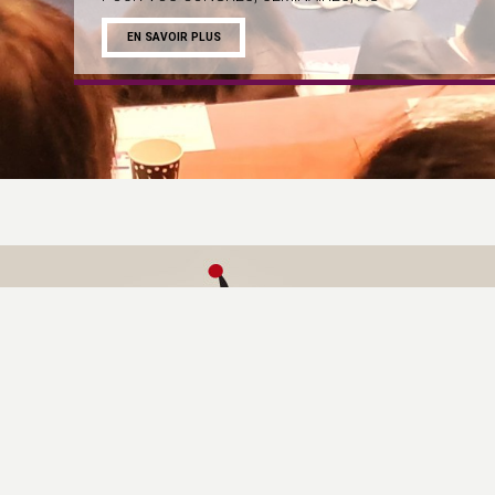
EN SAVOIR PLUS
Pause
MENTION
Le Bata
Siège soci
1760 Chem
France
Contact :
Isabelle 
Tél :
05 62
formation
Siret :
379