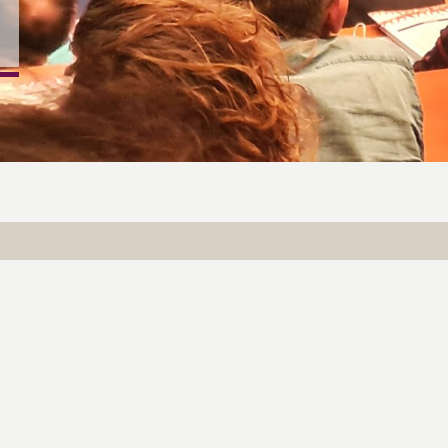
S LÉGALES
clown
Les Clownanalystes du Bataclown
al :
Produit par :
in La Robin, 32220 Lombez,
SARL Productions Théâtre Roquelaine
Siège social :
1760 Chemin La Robin, 32220 Lombez,
France
Daneau
Bureaux :
 62 46 78
Toulouse
@
bataclown.com
Téléphone : 07 56 87 60 03
compagnie
@
bataclown.com
 168 172 000 37