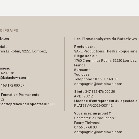
S LÉGALES
clown
Les Clownanalystes du Bataclown
al :
Produit par :
in La Robin, 32220 Lombez,
SARL Productions Théâtre Roquelaine
Siège social :
1760 Chemin La Robin, 32220 Lombez,
France
Daneau
Bureaux :
 62 46 78
Toulouse
@
bataclown.com
Téléphone : 07 56 87 60 03
compagnie
@
bataclown.com
 168 172 000 37
2Z
Siret :
347 862 476 000 20
 Formation Permanente :
APE :
9001Z
532
Licence d’entrepreneur du spectacle 
’entrepreneur du spectacle :
L-R-
PLATESV-R-2025-003142
Vous avez un projet ?
Contactez la Production :
Fanny Thévenet
07 56 87 60 03
compagnie
@
bataclown.com