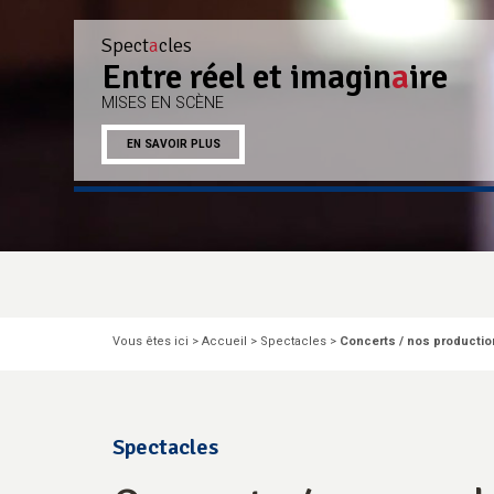
Spect
Spect
a
a
cles
cles
Entre réel et imagin
Histoires de cl
o
wns
a
ire
MISES EN SCÈNE
SUR SCÈNE ENTRE RÉEL ET IMAGINAIRE
EN SAVOIR PLUS
EN SAVOIR PLUS
Pause
Hermine et Zairline
Vous êtes ici >
Accueil
>
Spectacles
>
Concerts / nos producti
EN SAVOIR PLUS
Spectacles