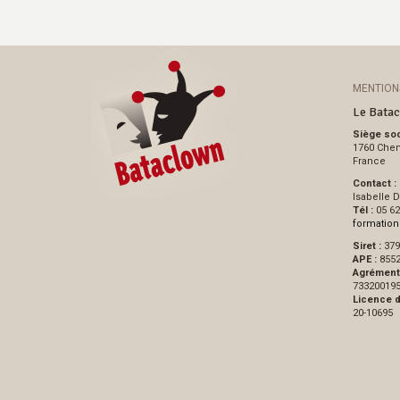
MENTION
Le Bata
Siège soci
1760 Chem
France
Contact :
Isabelle 
Tél :
05 62
formation
Siret :
379
APE :
855
Agrément
73320019
Licence d
20-10695