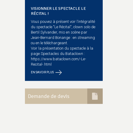
VISIONNER LE SPECTACLE LE
RÉCITAL !
Vous pouvez à présent voir l’intégralité
du spectacle "Le Récital", clown solo de
Bertil Sylvander, mis en scène par
Jean-Bernard Bonange : en streaming
ou en le téléchargeant.
Voir la présentation du spectacle à la
page Spectacles du Bataclown :
https://www.bataclown.com/-Le-
Recital-.html
EN SAVOIR PLUS
Demande de devis