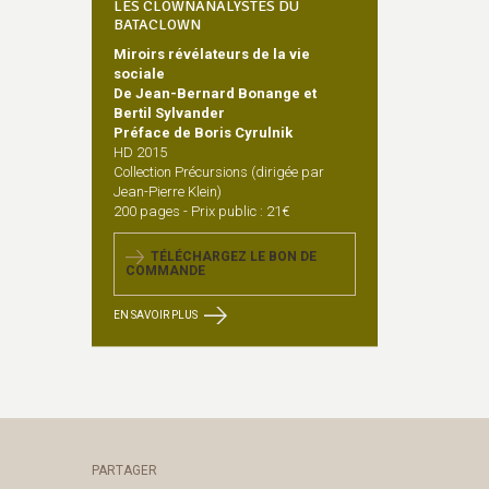
LES CLOWNANALYSTES DU
BATACLOWN
Miroirs révélateurs de la vie
sociale
De Jean-Bernard Bonange et
Bertil Sylvander
Préface de Boris Cyrulnik
HD 2015
Collection Précursions (dirigée par
Jean-Pierre Klein)
200 pages - Prix public : 21€
TÉLÉCHARGEZ LE BON DE
COMMANDE
EN SAVOIR PLUS
PARTAGER