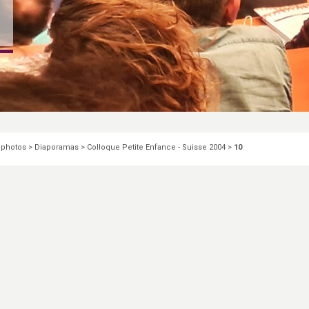
 photos
>
Diaporamas
>
Colloque Petite Enfance - Suisse 2004
>
10