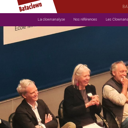
BA
La clownanalyse
Nos références
Les Clownana