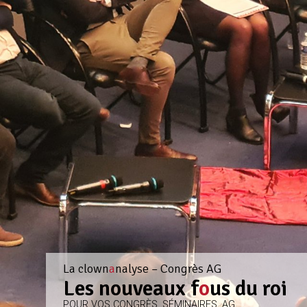
La clown
a
nalyse – Congrès AG
Les nouveaux f
o
us du roi
POUR VOS CONGRÈS, SÉMINAIRES, AG