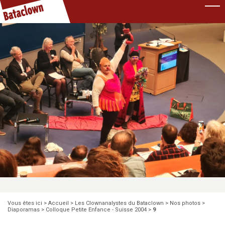
Pause
Vous êtes ici >
Accueil
>
Les Clownanalystes du Bataclown
>
Nos photos
>
Diaporamas
>
Colloque Petite Enfance - Suisse 2004
>
9