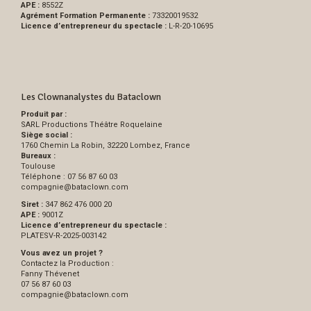
APE :
8552Z
Agrément Formation Permanente :
73320019532
Licence d’entrepreneur du spectacle :
L-R-20-10695
Les Clownanalystes du Bataclown
Produit par :
SARL Productions Théâtre Roquelaine
Siège social :
1760 Chemin La Robin, 32220 Lombez, France
Bureaux :
Toulouse
Téléphone : 07 56 87 60 03
compagnie
@
bataclown.com
Siret :
347 862 476 000 20
APE :
9001Z
Licence d’entrepreneur du spectacle :
PLATESV-R-2025-003142
Vous avez un projet ?
Contactez la Production :
Fanny Thévenet
07 56 87 60 03
compagnie
@
bataclown.com