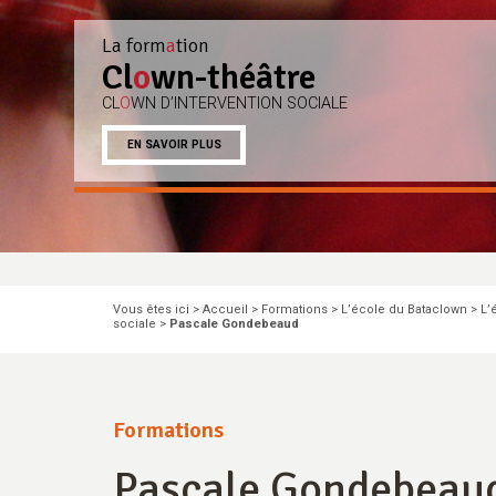
La form
a
tion
Cl
o
wn-théâtre
CL
O
WN D’INTERVENTION SOCIALE
EN SAVOIR PLUS
Pause
Vous êtes ici >
Accueil
>
Formations
>
L’école du Bataclown
>
L’
sociale
>
Pascale Gondebeaud
Formations
Pascale Gondebeau