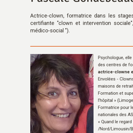
Actrice-clown, formatrice dans les stag
certifiante "clown et intervention social
médico-social ").
Psychologue, ell
des centres de fo
actrice-clowne e
Envolées - Clowns 
maisons de retra
Formation et supe
l’hôpital » (Limog
Formatrice pour 
nationales des A
« Quand le regard
/Nord/Limousin/B