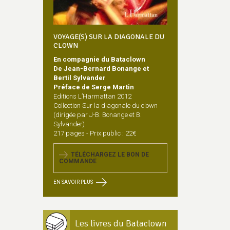
VOYAGE(S) SUR LA DIAGONALE DU
CLOWN
En compagnie du Bataclown
De Jean-Bernard Bonange et
Bertil Sylvander
Préface de Serge Martin
Editions L’Harmattan 2012
Collection Sur la diagonale du clown
(dirigée par J-B. Bonange et B.
Sylvander)
217 pages - Prix public : 22€
TÉLÉCHARGEZ LE BON DE
COMMANDE
EN SAVOIR PLUS
Les livres du Bataclown