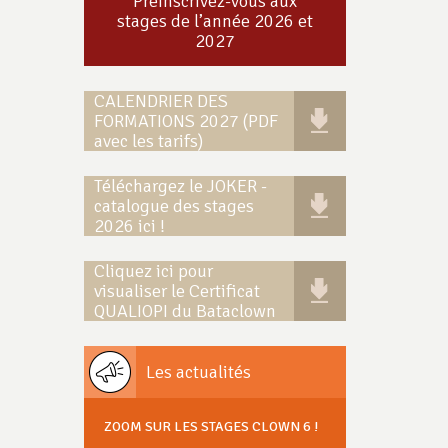
Préinscrivez-vous aux
stages de l’année 2026 et
2027
CALENDRIER DES
FORMATIONS 2027 (PDF
avec les tarifs)
Téléchargez le JOKER -
catalogue des stages
2026 ici !
Cliquez ici pour
visualiser le Certificat
QUALIOPI du Bataclown
Les actualités
ZOOM SUR LES STAGES CLOWN 6 !