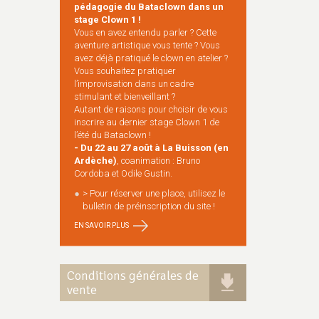
pédagogie du Bataclown dans un
stage Clown 1 !
Vous en avez entendu parler ? Cette
aventure artistique vous tente ? Vous
avez déjà pratiqué le clown en atelier ?
Vous souhaitez pratiquer
l’improvisation dans un cadre
stimulant et bienveillant ?
Autant de raisons pour choisir de vous
inscrire au dernier stage Clown 1 de
l’été du Bataclown !
- Du 22 au 27 août à La Buisson (en
Ardèche)
, coanimation : Bruno
Cordoba et Odile Gustin.
> Pour réserver une place, utilisez le
bulletin de préinscription du site !
EN SAVOIR PLUS
Conditions générales de
vente