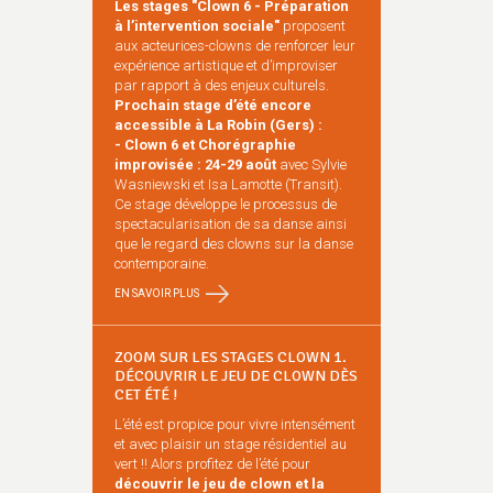
Les stages "Clown 6 - Préparation
à l’intervention sociale"
proposent
aux acteurices-clowns de renforcer leur
expérience artistique et d’improviser
par rapport à des enjeux culturels.
Prochain stage d’été encore
accessible à La Robin (Gers) :
- Clown 6 et Chorégraphie
improvisée : 24-29 août
avec Sylvie
Wasniewski et Isa Lamotte (Transit).
Ce stage développe le processus de
spectacularisation de sa danse ainsi
que le regard des clowns sur la danse
contemporaine.
EN SAVOIR PLUS
ZOOM SUR LES STAGES CLOWN 1.
DÉCOUVRIR LE JEU DE CLOWN DÈS
CET ÉTÉ !
L’été est propice pour vivre intensément
et avec plaisir un stage résidentiel au
vert !! Alors profitez de l’été pour
découvrir le jeu de clown et la