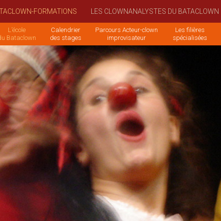
TACLOWN-FORMATIONS
LES CLOWNANALYSTES DU BATACLOWN
L’école
Calendrier
Parcours Acteur-clown
Les filières
du Bataclown
des stages
improvisateur
spécialisées