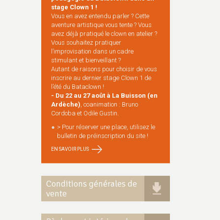
stage Clown 1 !
Vous en avez entendu parler ? Cette
aventure artistique vous tente ? Vous
avez déjà pratiqué le clown en atelier ?
Vous souhaitez pratiquer
l’improvisation dans un cadre
stimulant et bienveillant ?
Autant de raisons pour choisir de vous
inscrire au dernier stage Clown 1 de
l’été du Bataclown !
- Du 22 au 27 août à La Buisson (en
Ardèche)
, coanimation : Bruno
Cordoba et Odile Gustin.
> Pour réserver une place, utilisez le
bulletin de préinscription du site !
EN SAVOIR PLUS
Conditions générales de
vente