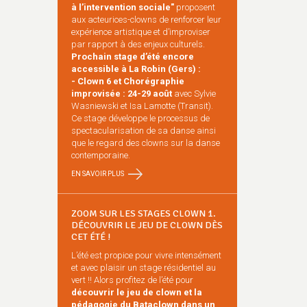
à l’intervention sociale"
proposent
aux acteurices-clowns de renforcer leur
expérience artistique et d’improviser
par rapport à des enjeux culturels.
Prochain stage d’été encore
accessible à La Robin (Gers) :
- Clown 6 et Chorégraphie
improvisée : 24-29 août
avec Sylvie
Wasniewski et Isa Lamotte (Transit).
Ce stage développe le processus de
spectacularisation de sa danse ainsi
que le regard des clowns sur la danse
contemporaine.
EN SAVOIR PLUS
ZOOM SUR LES STAGES CLOWN 1.
DÉCOUVRIR LE JEU DE CLOWN DÈS
CET ÉTÉ !
L’été est propice pour vivre intensément
et avec plaisir un stage résidentiel au
vert !! Alors profitez de l’été pour
découvrir le jeu de clown et la
pédagogie du Bataclown dans un