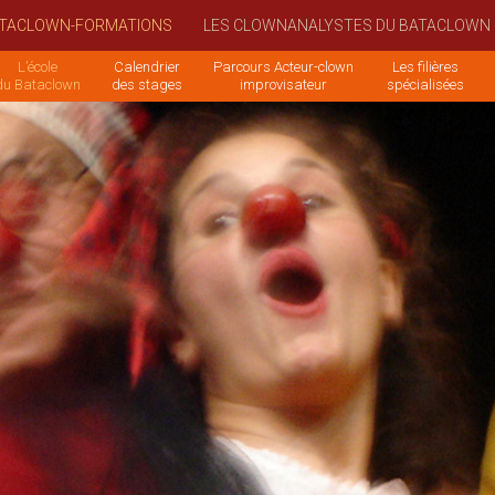
TACLOWN-FORMATIONS
LES CLOWNANALYSTES DU BATACLOWN
L’école
Calendrier
Parcours Acteur-clown
Les filières
du Bataclown
des stages
improvisateur
spécialisées