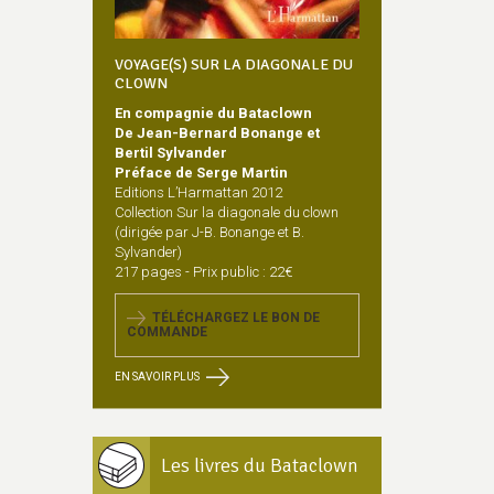
VOYAGE(S) SUR LA DIAGONALE DU
CLOWN
En compagnie du Bataclown
De Jean-Bernard Bonange et
Bertil Sylvander
Préface de Serge Martin
Editions L’Harmattan 2012
Collection Sur la diagonale du clown
(dirigée par J-B. Bonange et B.
Sylvander)
217 pages - Prix public : 22€
TÉLÉCHARGEZ LE BON DE
COMMANDE
EN SAVOIR PLUS
Les livres du Bataclown