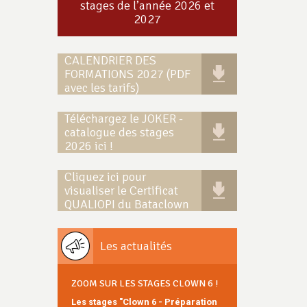
stages de l’année 2026 et
2027
CALENDRIER DES
FORMATIONS 2027 (PDF
avec les tarifs)
Téléchargez le JOKER -
catalogue des stages
2026 ici !
Cliquez ici pour
visualiser le Certificat
QUALIOPI du Bataclown
Les actualités
ZOOM SUR LES STAGES CLOWN 6 !
Les stages "Clown 6 - Préparation