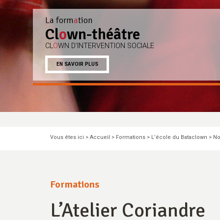
La form
a
tion
Cl
o
wn-théâtre
CL
O
WN D’INTERVENTION SOCIALE
EN SAVOIR PLUS
Pause
Vous êtes ici >
Accueil
>
Formations
>
L’école du Bataclown
>
No
Formations
L’Atelier Coriandre