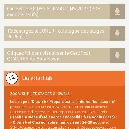
CALENDRIER DES FORMATIONS 2027 (PDF
avec les tarifs)
Téléchargez le JOKER - catalogue des stages
2026 ici !
Cliquez ici pour visualiser le Certificat
QUALIOPI du Bataclown
Les actualités
ZOOM SUR LES STAGES CLOWN 6 !
Les stages "Clown 6 - Préparation à l’intervention sociale"
proposent aux acteurices-clowns de renforcer leur expérience
artistique et d’improviser par rapport à des enjeux culturels.
Prochain stage d’été encore accessible à La Robin (Gers) :
- Clown 6 et Chorégraphie improvisée : 24-29 août
avec
Sylvie Wasniewski et Isa Lamotte (Transit). Ce stage développe le