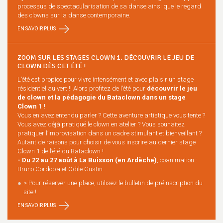
processus de spectacularisation de sa danse ainsi que le regard
des clowns sur la danse contemporaine.
EN SAVOIR PLUS
ZOOM SUR LES STAGES CLOWN 1. DÉCOUVRIR LE JEU DE
CLOWN DÈS CET ÉTÉ !
L’été est propice pour vivre intensément et avec plaisir un stage
résidentiel au vert !! Alors profitez de l’été pour
découvrir le jeu
de clown et la pédagogie du Bataclown dans un stage
Clown 1 !
Vous en avez entendu parler ? Cette aventure artistique vous tente ?
Vous avez déjà pratiqué le clown en atelier ? Vous souhaitez
pratiquer l’improvisation dans un cadre stimulant et bienveillant ?
Autant de raisons pour choisir de vous inscrire au dernier stage
Clown 1 de l’été du Bataclown !
- Du 22 au 27 août à La Buisson (en Ardèche)
, coanimation :
Bruno Cordoba et Odile Gustin.
> Pour réserver une place, utilisez le bulletin de préinscription du
site !
EN SAVOIR PLUS