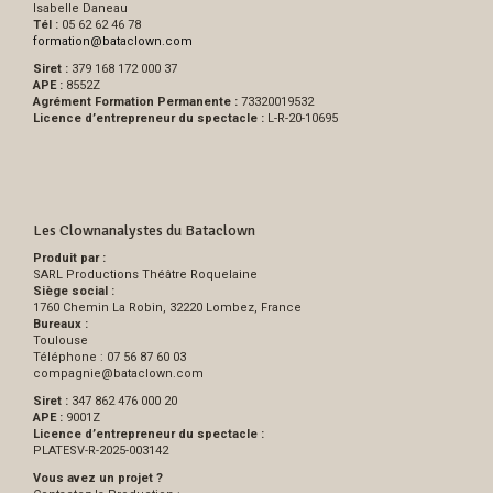
Isabelle Daneau
Tél :
05 62 62 46 78
formation
@
bataclown.com
Siret :
379 168 172 000 37
APE :
8552Z
Agrément Formation Permanente :
73320019532
Licence d’entrepreneur du spectacle :
L-R-20-10695
Les Clownanalystes du Bataclown
Produit par :
SARL Productions Théâtre Roquelaine
Siège social :
1760 Chemin La Robin, 32220 Lombez, France
Bureaux :
Toulouse
Téléphone : 07 56 87 60 03
compagnie
@
bataclown.com
Siret :
347 862 476 000 20
APE :
9001Z
Licence d’entrepreneur du spectacle :
PLATESV-R-2025-003142
Vous avez un projet ?