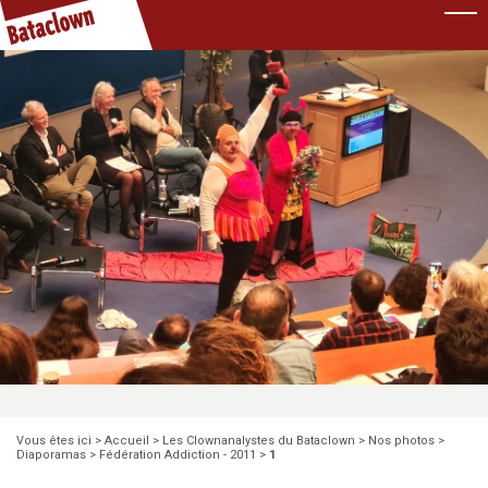
Pause
Vous êtes ici >
Accueil
>
Les Clownanalystes du Bataclown
>
Nos photos
>
Diaporamas
>
Fédération Addiction - 2011
>
1