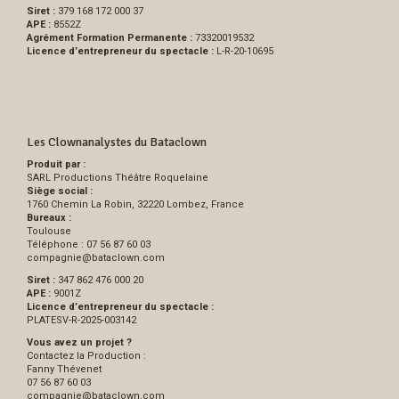
Siret :
379 168 172 000 37
APE :
8552Z
Agrément Formation Permanente :
73320019532
Licence d’entrepreneur du spectacle :
L-R-20-10695
Les Clownanalystes du Bataclown
Produit par :
SARL Productions Théâtre Roquelaine
Siège social :
1760 Chemin La Robin, 32220 Lombez, France
Bureaux :
Toulouse
Téléphone : 07 56 87 60 03
compagnie
@
bataclown.com
Siret :
347 862 476 000 20
APE :
9001Z
Licence d’entrepreneur du spectacle :
PLATESV-R-2025-003142
Vous avez un projet ?
Contactez la Production :
Fanny Thévenet
07 56 87 60 03
compagnie
@
bataclown.com