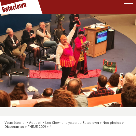
Pause
Vous êtes ici >
Accueil
>
Les Clownanalystes du Bataclown
>
Nos photos
>
Diaporamas
>
FNEJE 2009
>
4