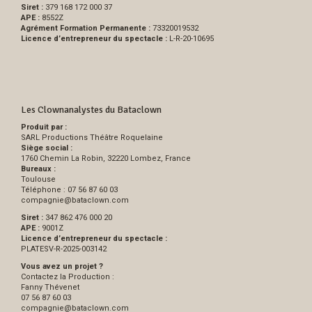
Siret :
379 168 172 000 37
APE :
8552Z
Agrément Formation Permanente :
73320019532
Licence d’entrepreneur du spectacle :
L-R-20-10695
Les Clownanalystes du Bataclown
Produit par :
SARL Productions Théâtre Roquelaine
Siège social :
1760 Chemin La Robin, 32220 Lombez, France
Bureaux :
Toulouse
Téléphone : 07 56 87 60 03
compagnie
@
bataclown.com
Siret :
347 862 476 000 20
APE :
9001Z
Licence d’entrepreneur du spectacle :
PLATESV-R-2025-003142
Vous avez un projet ?
Contactez la Production :
Fanny Thévenet
07 56 87 60 03
compagnie
@
bataclown.com