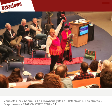
Pause
Vous êtes ici >
Accueil
>
Les Clownanalystes du Bataclown
>
Nos photos
>
Diaporamas
>
STATION VERTE 2007
>
14