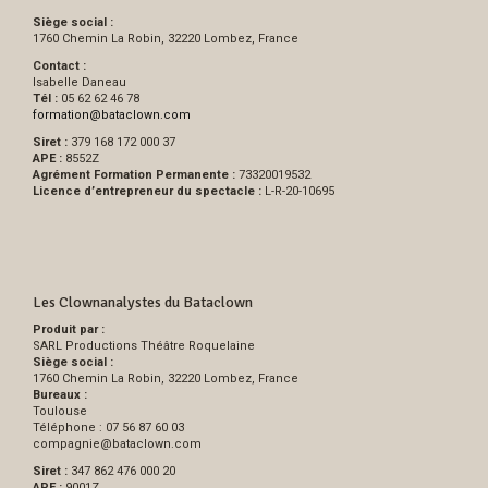
Siège social :
1760 Chemin La Robin, 32220 Lombez, France
Contact :
Isabelle Daneau
Tél :
05 62 62 46 78
formation
@
bataclown.com
Siret :
379 168 172 000 37
APE :
8552Z
Agrément Formation Permanente :
73320019532
Licence d’entrepreneur du spectacle :
L-R-20-10695
Les Clownanalystes du Bataclown
Produit par :
SARL Productions Théâtre Roquelaine
Siège social :
1760 Chemin La Robin, 32220 Lombez, France
Bureaux :
Toulouse
Téléphone : 07 56 87 60 03
compagnie
@
bataclown.com
Siret :
347 862 476 000 20
APE :
9001Z