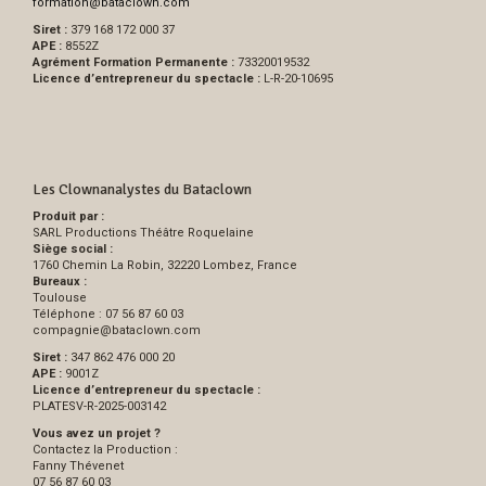
formation
@
bataclown.com
Siret :
379 168 172 000 37
APE :
8552Z
Agrément Formation Permanente :
73320019532
Licence d’entrepreneur du spectacle :
L-R-20-10695
Les Clownanalystes du Bataclown
Produit par :
SARL Productions Théâtre Roquelaine
Siège social :
1760 Chemin La Robin, 32220 Lombez, France
Bureaux :
Toulouse
Téléphone : 07 56 87 60 03
compagnie
@
bataclown.com
Siret :
347 862 476 000 20
APE :
9001Z
Licence d’entrepreneur du spectacle :
PLATESV-R-2025-003142
Vous avez un projet ?
Contactez la Production :
Fanny Thévenet
07 56 87 60 03