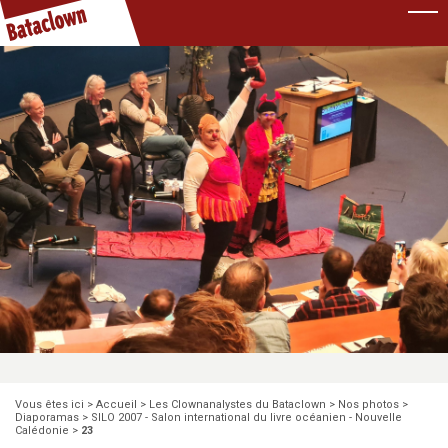
Pause
Vous êtes ici >
Accueil
>
Les Clownanalystes du Bataclown
>
Nos photos
>
Diaporamas
>
SILO 2007 - Salon international du livre océanien - Nouvelle
Calédonie
>
23