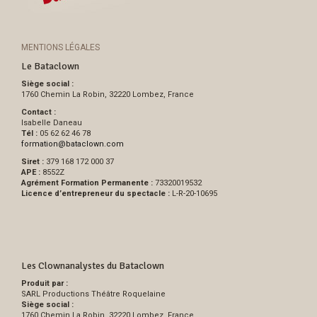
MENTIONS LÉGALES
Le Bataclown
Siège social :
1760 Chemin La Robin, 32220 Lombez, France
Contact :
Isabelle Daneau
Tél :
05 62 62 46 78
formation
@
bataclown.com
Siret :
379 168 172 000 37
APE :
8552Z
Agrément Formation Permanente :
73320019532
Licence d’entrepreneur du spectacle :
L-R-20-10695
Les Clownanalystes du Bataclown
Produit par :
SARL Productions Théâtre Roquelaine
Siège social :
1760 Chemin La Robin, 32220 Lombez, France