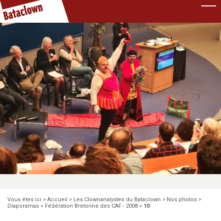
Pause
Vous êtes ici >
Accueil
>
Les Clownanalystes du Bataclown
>
Nos photos
>
Diaporamas
>
Fédération Bretonne des CAF - 2008
>
10