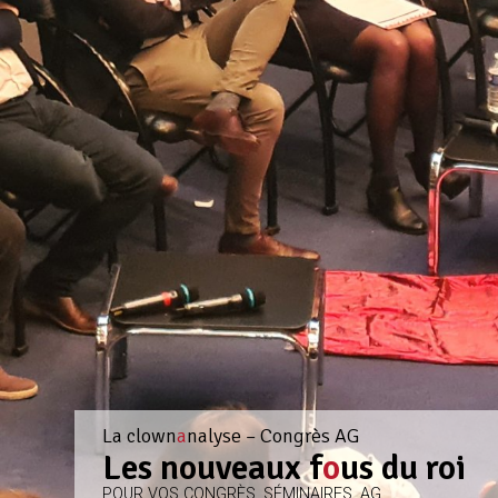
La clown
a
nalyse – Congrès AG
Les nouveaux f
o
us du roi
POUR VOS CONGRÈS, SÉMINAIRES, AG