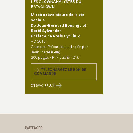
LES CLOWNANALYSTES DU
BATACLOWN
Miroirs révélateurs de la vie
sociale
De Jean-Bernard Bonange et
Bertil Sylvander
Préface de Boris Cyrulnik
HD 2015
Collection Précursions (dirigée par
Jean-Pierre Klein)
200 pages - Prix public : 21€
TÉLÉCHARGEZ LE BON DE
COMMANDE
EN SAVOIR PLUS
PARTAGER