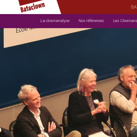
BA
La clownanalyse
Nos références
Les Clownana