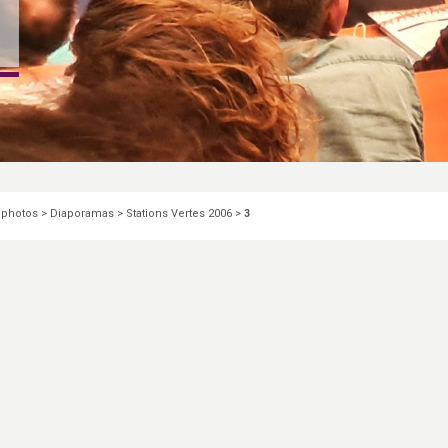
 photos
>
Diaporamas
>
Stations Vertes 2006
>
3