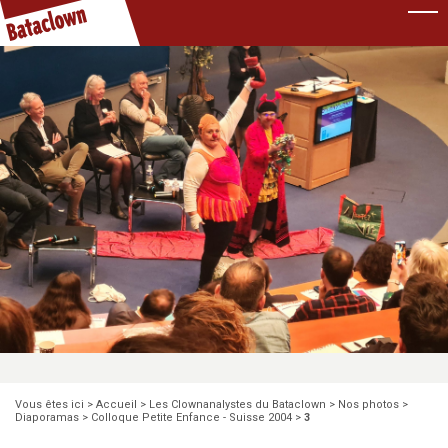
Pause
Vous êtes ici >
Accueil
>
Les Clownanalystes du Bataclown
>
Nos photos
>
Diaporamas
>
Colloque Petite Enfance - Suisse 2004
>
3