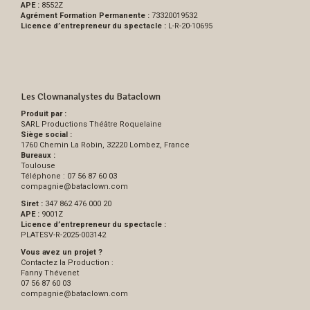
APE :
8552Z
Agrément Formation Permanente :
73320019532
Licence d’entrepreneur du spectacle :
L-R-20-10695
Les Clownanalystes du Bataclown
Produit par :
SARL Productions Théâtre Roquelaine
Siège social :
1760 Chemin La Robin, 32220 Lombez, France
Bureaux :
Toulouse
Téléphone : 07 56 87 60 03
compagnie
@
bataclown.com
Siret :
347 862 476 000 20
APE :
9001Z
Licence d’entrepreneur du spectacle :
PLATESV-R-2025-003142
Vous avez un projet ?
Contactez la Production :
Fanny Thévenet
07 56 87 60 03
compagnie
@
bataclown.com