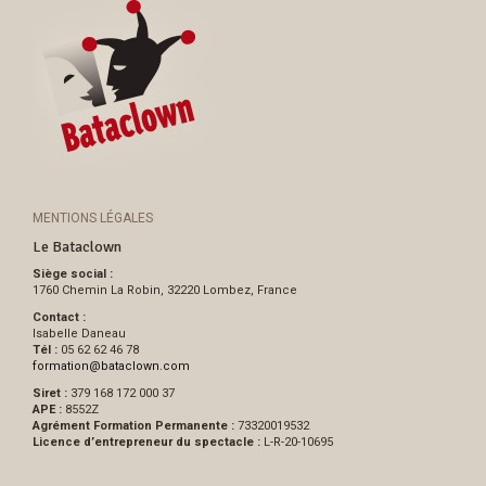
MENTIONS LÉGALES
Le Bataclown
Siège social :
1760 Chemin La Robin, 32220 Lombez, France
Contact :
Isabelle Daneau
Tél :
05 62 62 46 78
formation
@
bataclown.com
Siret :
379 168 172 000 37
APE :
8552Z
Agrément Formation Permanente :
73320019532
Licence d’entrepreneur du spectacle :
L-R-20-10695