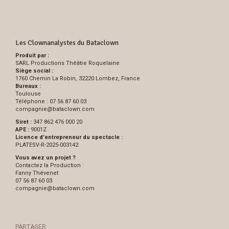
Les Clownanalystes du Bataclown
Produit par :
SARL Productions Théâtre Roquelaine
Siège social :
1760 Chemin La Robin, 32220 Lombez, France
Bureaux :
Toulouse
Téléphone : 07 56 87 60 03
compagnie
@
bataclown.com
Siret :
347 862 476 000 20
APE :
9001Z
Licence d’entrepreneur du spectacle :
PLATESV-R-2025-003142
Vous avez un projet ?
Contactez la Production :
Fanny Thévenet
07 56 87 60 03
compagnie
@
bataclown.com
PARTAGER