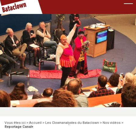
Pause
Vous êtes ici >
Accueil
>
Les Clownanalystes du Bataclown
>
Nos vidéos
>
Reportage Canal+