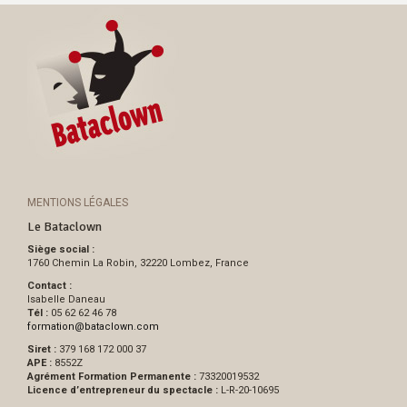
MENTIONS LÉGALES
Le Bataclown
Siège social :
1760 Chemin La Robin, 32220 Lombez, France
Contact :
Isabelle Daneau
Tél :
05 62 62 46 78
formation
@
bataclown.com
Siret :
379 168 172 000 37
APE :
8552Z
Agrément Formation Permanente :
73320019532
Licence d’entrepreneur du spectacle :
L-R-20-10695