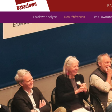
BA
La clownanalyse
Nos références
Les Clownana