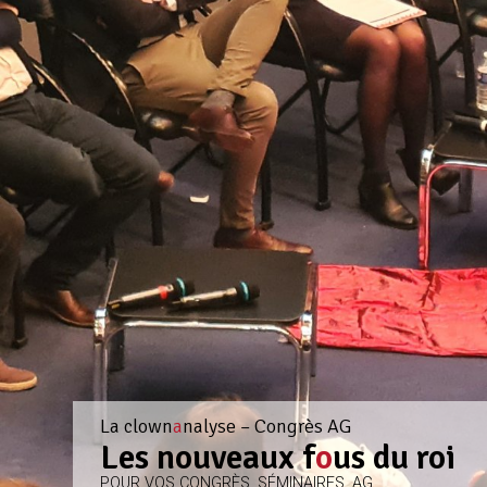
La clown
a
nalyse – Congrès AG
Les nouveaux f
o
us du roi
POUR VOS CONGRÈS, SÉMINAIRES, AG