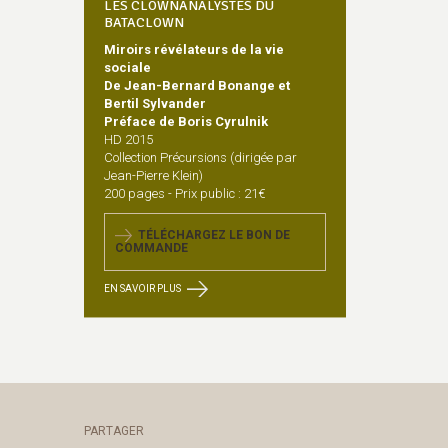
LES CLOWNANALYSTES DU
BATACLOWN
Miroirs révélateurs de la vie
sociale
De Jean-Bernard Bonange et
Bertil Sylvander
Préface de Boris Cyrulnik
HD 2015
Collection Précursions (dirigée par
Jean-Pierre Klein)
200 pages - Prix public : 21€
TÉLÉCHARGEZ LE BON DE
COMMANDE
EN SAVOIR PLUS
PARTAGER