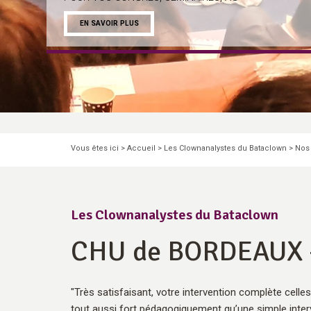
EN SAVOIR PLUS
Pause
Vous êtes ici >
Accueil
>
Les Clownanalystes du Bataclown
>
Nos
Les Clownanalystes du Bataclown
CHU de BORDEAUX 
"Très satisfaisant, votre intervention complète cel
tout aussi fort pédagogiquement qu’une simple interv