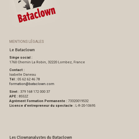
MENTIONS LÉGALES
Le Bataclown
Siège social :
1760 Chemin La Robin, 32220 Lombez, France
Contact :
Isabelle Daneau
Tél :
05 62 62 46 78
formation
@
bataclown.com
Siret :
379 168 172 000 37
APE :
8552Z
Agrément Formation Permanente :
73320019532
Licence d’entrepreneur du spectacle :
L-R-20-10695
Les Clownanalystes du Bataclown