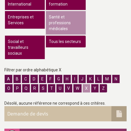
International
formation
Entreprises et
Santé et
Services
professions
médicales
Social et
Tous les secteurs
travailleurs
sociaux
Filtrer par ordre alphabétique X
A
B
C
D
E
F
G
H
I
J
K
L
M
N
O
P
Q
R
S
T
U
V
W
X
Y
Z
Désolé, aucune référence ne correspond à ces critéres.
Demande de devis