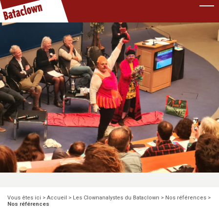
Pause
Vous êtes ici >
Accueil
>
Les Clownanalystes du Bataclown
>
Nos références
>
Nos références