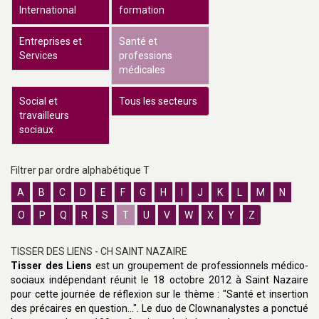
International
formation
Entreprises et
Santé et
Services
professions
médicales
Social et
Tous les secteurs
travailleurs
sociaux
Filtrer par ordre alphabétique T
A
B
C
D
E
F
G
H
I
J
K
L
M
N
O
P
Q
R
S
T
U
V
W
X
Y
Z
TISSER DES LIENS - CH SAINT NAZAIRE
Tisser des Liens
est un groupement de professionnels médico-
sociaux indépendant réunit le 18 octobre 2012 à Saint Nazaire
pour cette journée de réflexion sur le thème : "Santé et insertion
des précaires en question...". Le duo de Clownanalystes a ponctué