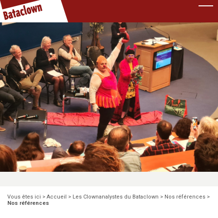
Pause
Vous êtes ici >
Accueil
>
Les Clownanalystes du Bataclown
>
Nos références
>
Nos références