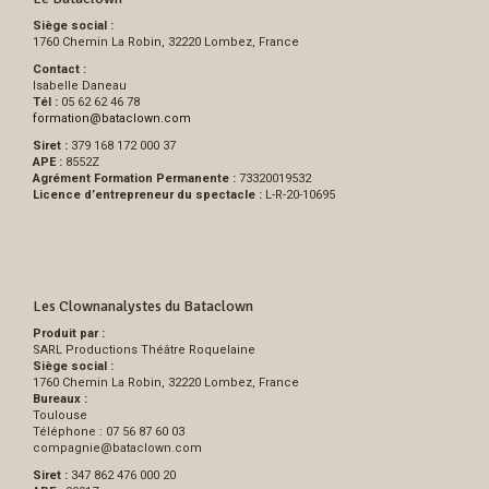
Siège social :
1760 Chemin La Robin, 32220 Lombez, France
Contact :
Isabelle Daneau
Tél :
05 62 62 46 78
formation
@
bataclown.com
Siret :
379 168 172 000 37
APE :
8552Z
Agrément Formation Permanente :
73320019532
Licence d’entrepreneur du spectacle :
L-R-20-10695
Les Clownanalystes du Bataclown
Produit par :
SARL Productions Théâtre Roquelaine
Siège social :
1760 Chemin La Robin, 32220 Lombez, France
Bureaux :
Toulouse
Téléphone : 07 56 87 60 03
compagnie
@
bataclown.com
Siret :
347 862 476 000 20