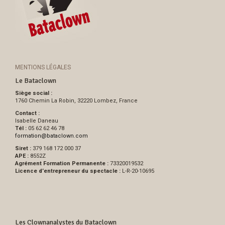
MENTIONS LÉGALES
Le Bataclown
Siège social :
1760 Chemin La Robin, 32220 Lombez, France
Contact :
Isabelle Daneau
Tél :
05 62 62 46 78
formation
@
bataclown.com
Siret :
379 168 172 000 37
APE :
8552Z
Agrément Formation Permanente :
73320019532
Licence d’entrepreneur du spectacle :
L-R-20-10695
Les Clownanalystes du Bataclown