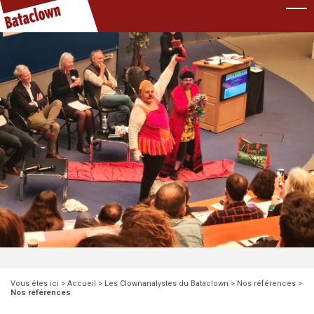
Pause
Vous êtes ici >
Accueil
>
Les Clownanalystes du Bataclown
>
Nos références
>
Nos références