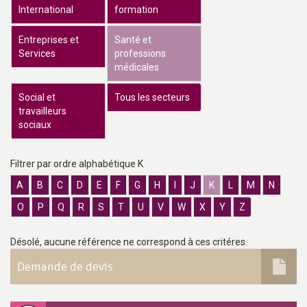
International
formation
Entreprises et
Santé et
Services
professions
médicales
Social et
Tous les secteurs
travailleurs
sociaux
Filtrer par ordre alphabétique K
A
B
C
D
E
F
G
H
I
J
K
L
M
N
O
P
Q
R
S
T
U
V
W
X
Y
Z
Désolé, aucune référence ne correspond à ces critéres.
Demande de devis