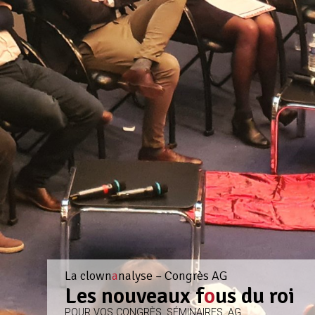
La clown
a
nalyse – Congrès AG
Les nouveaux f
o
us du roi
POUR VOS CONGRÈS, SÉMINAIRES, AG