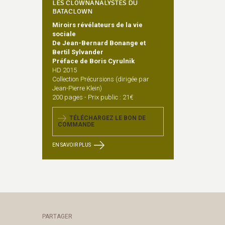
LES CLOWNANALYSTES DU
BATACLOWN
Miroirs révélateurs de la vie
sociale
De Jean-Bernard Bonange et
Bertil Sylvander
Préface de Boris Cyrulnik
HD 2015
Collection Précursions (dirigée par
Jean-Pierre Klein)
200 pages - Prix public : 21€
TÉLÉCHARGEZ LE BON DE
COMMANDE
EN SAVOIR PLUS
PARTAGER