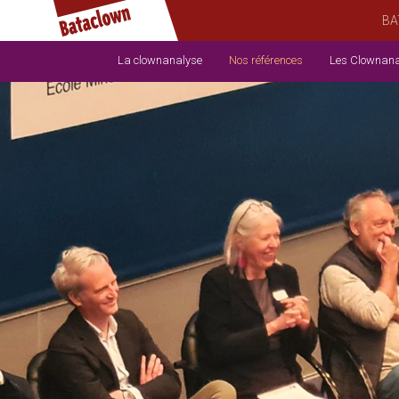
BA
La clownanalyse
Nos références
Les Clownana