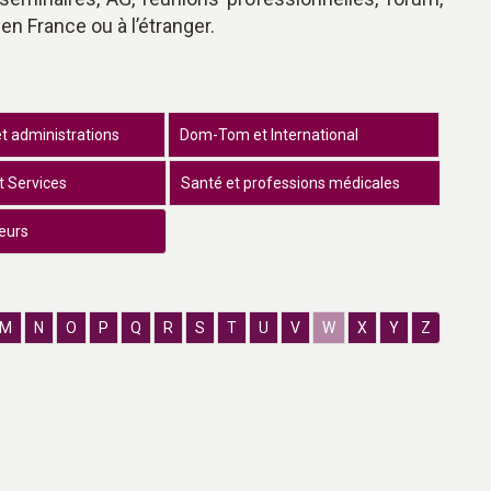
en France ou à l’étranger.
et administrations
Dom-Tom et International
t Services
Santé et professions médicales
eurs
M
N
O
P
Q
R
S
T
U
V
W
X
Y
Z