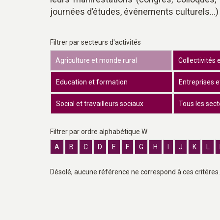
journées d’études, événements culturels...) 
Filtrer par secteurs d'activités
Agriculture et monde rural
Collectivités 
Education et formation
Entreprises e
Social et travailleurs sociaux
Tous les sect
Filtrer par ordre alphabétique W
A
B
C
D
E
F
G
H
I
J
K
L
Désolé, aucune référence ne correspond à ces critéres.