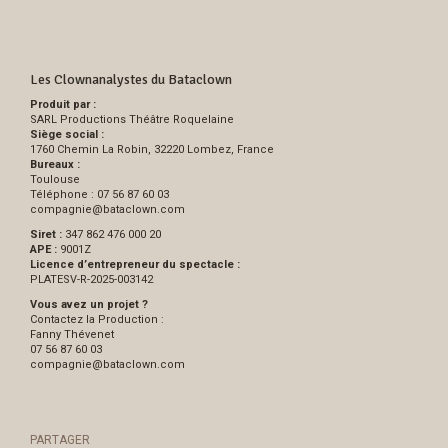
Les Clownanalystes du Bataclown
Produit par :
SARL Productions Théâtre Roquelaine
Siège social :
1760 Chemin La Robin, 32220 Lombez, France
Bureaux :
Toulouse
Téléphone : 07 56 87 60 03
compagnie
@
bataclown.com
Siret :
347 862 476 000 20
APE :
9001Z
Licence d’entrepreneur du spectacle :
PLATESV-R-2025-003142
Vous avez un projet ?
Contactez la Production :
Fanny Thévenet
07 56 87 60 03
compagnie
@
bataclown.com
PARTAGER