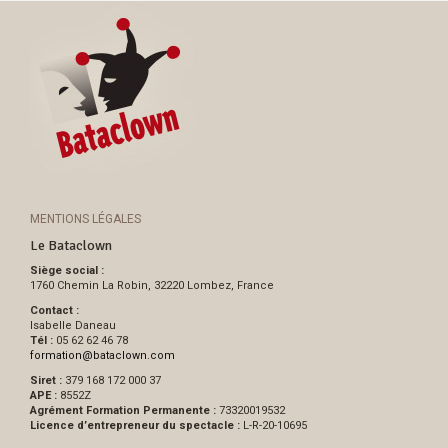
MENTIONS LÉGALES
Le Bataclown
Siège social :
1760 Chemin La Robin, 32220 Lombez, France
Contact :
Isabelle Daneau
Tél :
05 62 62 46 78
formation
@
bataclown.com
Siret :
379 168 172 000 37
APE :
8552Z
Agrément Formation Permanente :
73320019532
Licence d’entrepreneur du spectacle :
L-R-20-10695