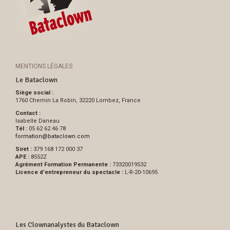
MENTIONS LÉGALES
Le Bataclown
Siège social :
1760 Chemin La Robin, 32220 Lombez, France
Contact :
Isabelle Daneau
Tél :
05 62 62 46 78
formation
@
bataclown.com
Siret :
379 168 172 000 37
APE :
8552Z
Agrément Formation Permanente :
73320019532
Licence d’entrepreneur du spectacle :
L-R-20-10695
Les Clownanalystes du Bataclown