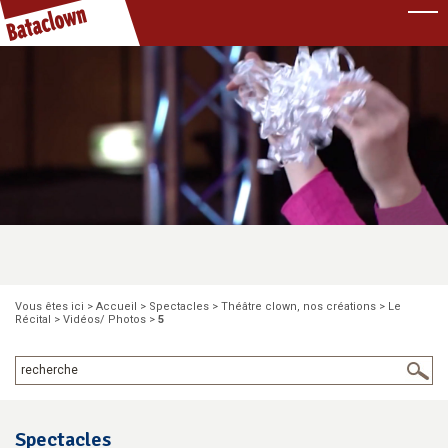
Pause
Vous êtes ici >
Accueil
>
Spectacles
>
Théâtre clown, nos créations
>
Le
Récital
>
Vidéos/ Photos
>
5
Spectacles