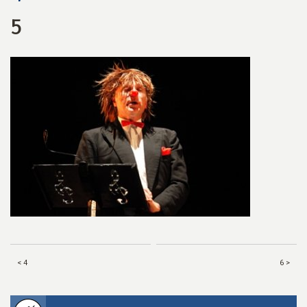
5
< 4
6 >