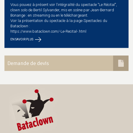
Vous pouvez à présent voir l’intégralité du spectacle "Le Récital",
clown solo de Bertil Sylvander, mis en scène par Jean-Bernard
Bonange : en streaming ou en le téléchargeant.
Voir la présentation du spectacle à la page Spectacles du
Bataclown :
https://www.bataclown.com/-Le-Recital-.html
EN SAVOIR PLUS
Demande de devis