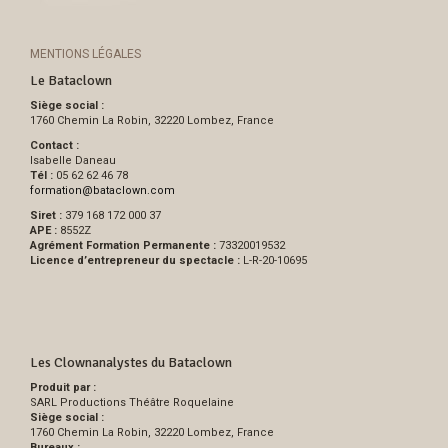
MENTIONS LÉGALES
Le Bataclown
Siège social :
1760 Chemin La Robin, 32220 Lombez, France
Contact :
Isabelle Daneau
Tél :
05 62 62 46 78
formation
@
bataclown.com
Siret :
379 168 172 000 37
APE :
8552Z
Agrément Formation Permanente :
73320019532
Licence d’entrepreneur du spectacle :
L-R-20-10695
Les Clownanalystes du Bataclown
Produit par :
SARL Productions Théâtre Roquelaine
Siège social :
1760 Chemin La Robin, 32220 Lombez, France
Bureaux :