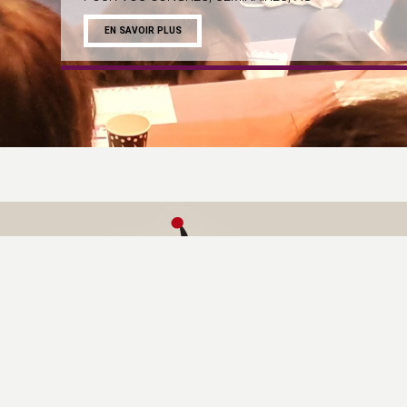
EN SAVOIR PLUS
Pause
MENTION
Le Bata
Siège soci
1760 Chem
France
Contact :
Isabelle 
Tél :
05 62
formation
Siret :
379