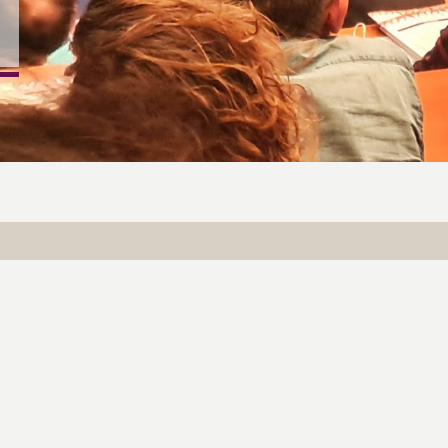
S LÉGALES
clown
Les Clownanalystes du Bataclown
al :
Produit par :
in La Robin, 32220 Lombez,
SARL Productions Théâtre Roquelaine
Siège social :
1760 Chemin La Robin, 32220 Lombez,
France
Daneau
Bureaux :
 62 46 78
Toulouse
@
bataclown.com
Téléphone : 07 56 87 60 03
compagnie
@
bataclown.com
 168 172 000 37