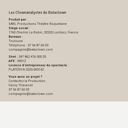
Les Clownanalystes du Bataclown
Produit par :
SARL Productions Théâtre Roquelaine
Siège social :
1760 Chemin La Robin, 32220 Lombez, France
Bureaux :
Toulouse
Téléphone : 07 56 87 60 03
compagnie
@
bataclown.com
Siret :
347 862 476 000 20
APE :
9001Z
Licence d’entrepreneur du spectacle :
PLATESV-R-2025-003142
Vous avez un projet ?
Contactez la Production :
Fanny Thévenet
07 56 87 60 03
compagnie
@
bataclown.com
PARTAGER