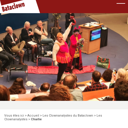
Pause
Vous êtes ici >
Accueil
>
Les Clownanalystes du Bataclown
>
Les
Clownanalystes
>
Charlie