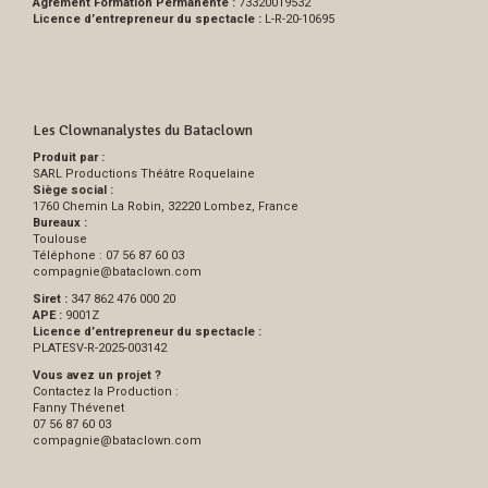
Agrément Formation Permanente :
73320019532
Licence d’entrepreneur du spectacle :
L-R-20-10695
Les Clownanalystes du Bataclown
Produit par :
SARL Productions Théâtre Roquelaine
Siège social :
1760 Chemin La Robin, 32220 Lombez, France
Bureaux :
Toulouse
Téléphone : 07 56 87 60 03
compagnie
@
bataclown.com
Siret :
347 862 476 000 20
APE :
9001Z
Licence d’entrepreneur du spectacle :
PLATESV-R-2025-003142
Vous avez un projet ?
Contactez la Production :
Fanny Thévenet
07 56 87 60 03
compagnie
@
bataclown.com